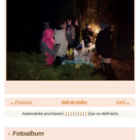
← Předchozí
Zpět do složky
Další →
Automatické procházení:
3
|
4
|
5
|
6
|
7
(čas ve vteřinách)
Fotoalbum